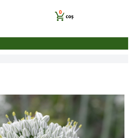
0
coș