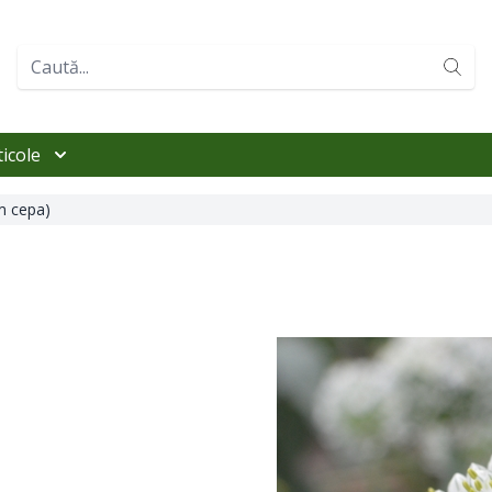
ticole
um cepa)