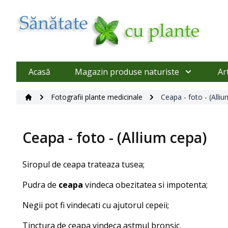
Acasă
Magazin produse naturiste
Ar
Fotografii plante medicinale
Ceapa - foto - (Alli
Ceapa - foto - (Allium cepa)
Siropul de ceapa trateaza tusea;
Pudra de
ceapa
vindeca obezitatea si impotenta;
Negii pot fi vindecati cu ajutorul cepeii;
Tinctura de ceapa vindeca astmul bronsic.