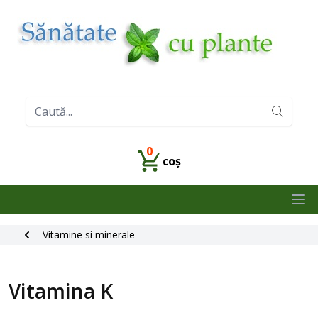
0
coș
Ope
Vitamine si minerale
Vitamina K