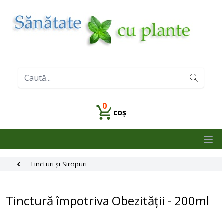
0
coș
Ope
Tincturi și Siropuri
Tinctură împotriva Obezității - 200ml