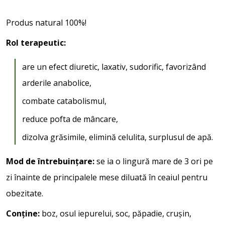
Produs natural 100%!
Rol terapeutic:
are un efect diuretic, laxativ, sudorific, favorizând
arderile anabolice,
combate catabolismul,
reduce pofta de mâncare,
dizolva grăsimile, elimină celulita, surplusul de apă.
Mod de întrebuințare:
se ia o lingură mare de 3 ori pe
zi înainte de principalele mese diluată în ceaiul pentru
obezitate.
Conține:
boz, osul iepurelui, soc, păpadie, crușin,