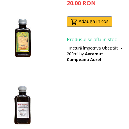
20.00 RON
Adauga in cos
Produsul se află în stoc
Tinctură împotriva Obezității -
200ml by
Avramut
Campeanu Aurel