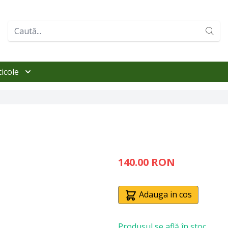
ticole
140.00 RON
Adauga in cos
Produsul se află în stoc